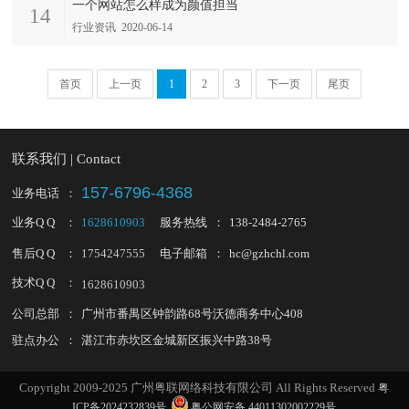
一个网站怎么样成为颜值担当
14
行业资讯 2020-06-14
首页
上一页
1
2
3
下一页
尾页
联系我们 | Contact
157-6796-4368
业务电话
：
业务Q Q
：
1628610903
服务热线
：
138-2484-2765
售后Q Q
：
1754247555
电子邮箱
：
hc@gzhchl.com
技术Q Q
：
1628610903
公司总部
：
广州市番禺区钟韵路68号沃德商务中心408
驻点办公
：
湛江市赤坎区金城新区振兴中路38号
Copyright 2009-2025 广州粤联网络科技有限公司 All Rights Reserved
粤
ICP备2024232839号
粤公网安备 44011302002229号