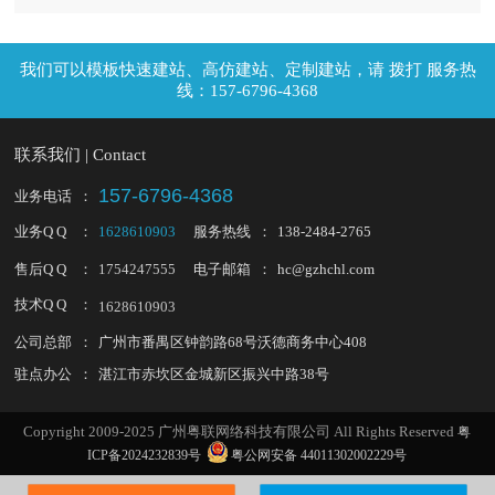
拨打 服务热
线：157-6796-4368
联系我们 | Contact
157-6796-4368
业务电话
：
业务Q Q
：
1628610903
服务热线
：
138-2484-2765
售后Q Q
：
1754247555
电子邮箱
：
hc@gzhchl.com
技术Q Q
：
1628610903
公司总部
：
广州市番禺区钟韵路68号沃德商务中心408
驻点办公
：
湛江市赤坎区金城新区振兴中路38号
Copyright 2009-2025 广州粤联网络科技有限公司 All Rights Reserved
粤
ICP备2024232839号
粤公网安备 44011302002229号