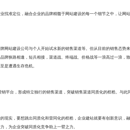
企业找准定位，融合企业的品牌精髓于网站建设的每一个细节之中，让网
品牌网站建设公司与个人开始试水新的销售渠道等。但从目前的销售态势
多品牌狭路相逢，短兵相接，渠道战、终端战、价格战等一浪高过一浪，
甚至是遭遇生存危机。
营销平台，形成特立独行的销售渠道，突破销售渠道同质化的桎梏。与此
对的现实，要想跳出同质化和雷同化的桎梏，企业建站就要有创新意识，
争力，为企业突破同质化竞争助上一臂之力。