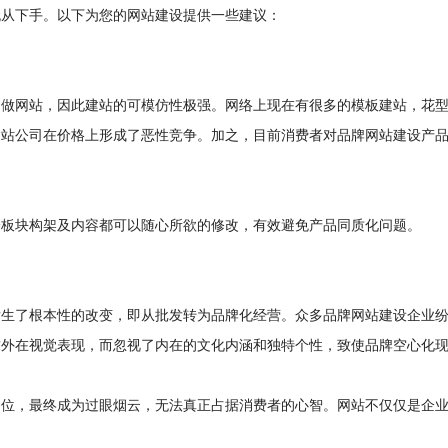
无从下手。以下为您的网站建设提供一些建议：
己做网站，因此建站的可模仿性极强。网络上现在有很多的模板建站，花
建站公司在价格上形成了恶性竞争。加之，目前消费者对品牌网站建设产
一板块构架及内容都可以随心所欲的修改，有效避免产品同质化问题。
发生了根本性的改变，即从批发转为品牌化经营。众多品牌网站建设企业
求外在视觉表现，而忽视了内在的文化内涵和独特个性，致使品牌空心化
定位，最终成为过眼烟云，无法真正占据消费者的心智。网站不仅仅是企