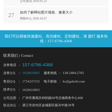
公司资讯 2019-01-23
如何了解网站图片规格、像素大小
27
帮助中心 2018-10-27
拨打 服务热
线：157-6796-4368
联系我们 | Contact
157-6796-4368
业务电话
：
业务Q Q
：
1628610903
服务热线
：
138-2484-2765
售后Q Q
：
1754247555
电子邮箱
：
hc@gzhchl.com
技术Q Q
：
1628610903
公司总部
：
广州市番禺区钟韵路68号沃德商务中心408
驻点办公
：
湛江市赤坎区金城新区振兴中路38号